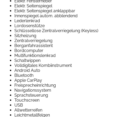
Elektr. Fensterheber
Elektr. Seitenspiegel
Elektr. Seitenspiegel anklappbar
Innenspiegel autom. abblendend
Lederlenkrad
Lordosenstütze
Schlüssellose Zentralverriegelung (Keyless)
Sitzheizung
Zentralverriegelung
Berganfahrassistent
Bordcomputer
Multifunktionslenkrad
Schaltwippen
Volldigitales Kombiinstrument
Android Auto
Bluetooth
Apple CarPlay
Freisprecheinrichtung
Navigationssystem
Sprachsteuerung
Touchscreen
USB
Allwetterreifen
Leichtmetallfelgen