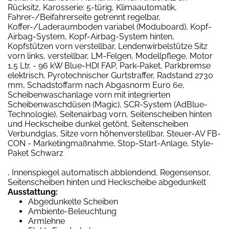
Rücksitz, Karosserie: 5-türig, Klimaautomatik,
Fahrer-/Beifahrerseite getrennt regelbar,
Koffer-/Laderaumboden variabel (Moduboard), Kopf-
Airbag-System, Kopf-Airbag-System hinten,
Kopfstützen vorn verstellbar, Lendenwirbelstütze Sitz
vorn links, verstellbar, LM-Felgen, Modellpflege, Motor
1,5 Ltr. - 96 kW Blue-HDI FAP, Park-Paket, Parkbremse
elektrisch, Pyrotechnischer Gurtstraffer, Radstand 2730
mm, Schadstoffarm nach Abgasnorm Euro 6e,
Scheibenwaschanlage vorn mit integrierten
Scheibenwaschdüsen (Magic), SCR-System (AdBlue-
Technologie), Seitenairbag vorn, Seitenscheiben hinten
und Heckscheibe dunkel getönt, Seitenscheiben
Verbundglas, Sitze vorn höhenverstellbar, Steuer-AV FB-
CON - Marketingmaßnahme, Stop-Start-Anlage, Style-
Paket Schwarz
, Innenspiegel automatisch abblendend, Regensensor,
Seitenscheiben hinten und Heckscheibe abgedunkelt
Ausstattung:
Abgedunkelte Scheiben
Ambiente-Beleuchtung
Armlehne