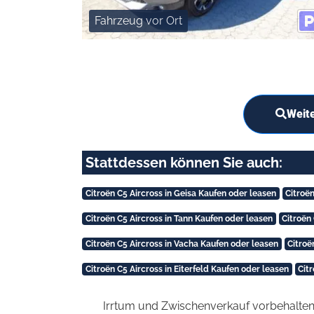
Fahrzeug vor Ort
Weite
Stattdessen können Sie auch:
Citroën C5 Aircross in Geisa Kaufen oder leasen
Citroë
Citroën C5 Aircross in Tann Kaufen oder leasen
Citroën
Citroën C5 Aircross in Vacha Kaufen oder leasen
Citroë
Citroën C5 Aircross in Eiterfeld Kaufen oder leasen
Cit
Irrtum und Zwischenverkauf vorbehalten