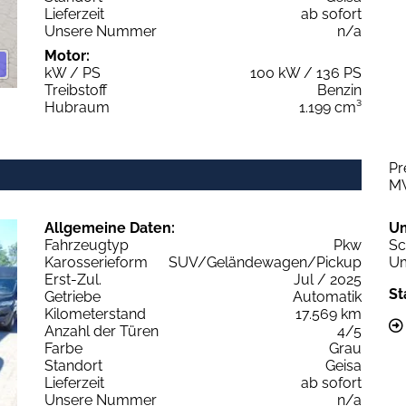
Lieferzeit
ab sofort
Unsere Nummer
n/a
Motor:
kW / PS
100 kW / 136 PS
Treibstoff
Benzin
Hubraum
1.199 cm³
Pr
M
Allgemeine Daten:
U
Fahrzeugtyp
Pkw
Sc
Karosserieform
SUV/Geländewagen/Pickup
Um
Erst-Zul.
Jul / 2025
St
Getriebe
Automatik
Kilometerstand
17.569 km
Anzahl der Türen
4/5
Farbe
Grau
Standort
Geisa
Lieferzeit
ab sofort
Unsere Nummer
n/a