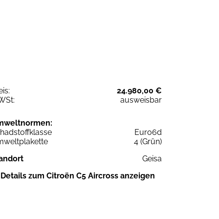
eis:
24.980,00 €
WSt:
ausweisbar
mweltnormen:
hadstoffklasse
Euro6d
weltplakette
4 (Grün)
andort
Geisa
Details zum Citroën C5 Aircross anzeigen