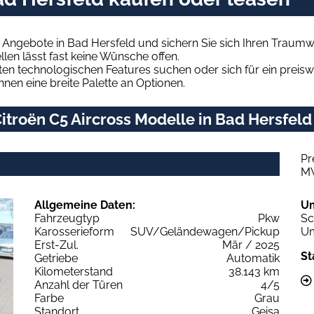
s Angebote in Bad Hersfeld und sichern Sie sich Ihren Traum
len lässt fast keine Wünsche offen.
en technologischen Features suchen oder sich für ein preiswe
hnen eine breite Palette an Optionen.
troën C5 Aircross Modelle in Bad Hersfeld 
Pr
M
Allgemeine Daten:
U
Fahrzeugtyp
Pkw
Sc
Karosserieform
SUV/Geländewagen/Pickup
Um
Erst-Zul.
Mär / 2025
St
Getriebe
Automatik
Kilometerstand
38.143 km
Anzahl der Türen
4/5
Farbe
Grau
Standort
Geisa