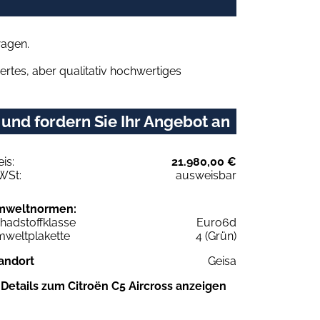
wagen.
rtes, aber qualitativ hochwertiges
und fordern Sie Ihr Angebot an
eis:
21.980,00 €
WSt:
ausweisbar
mweltnormen:
hadstoffklasse
Euro6d
weltplakette
4 (Grün)
andort
Geisa
Details zum Citroën C5 Aircross anzeigen