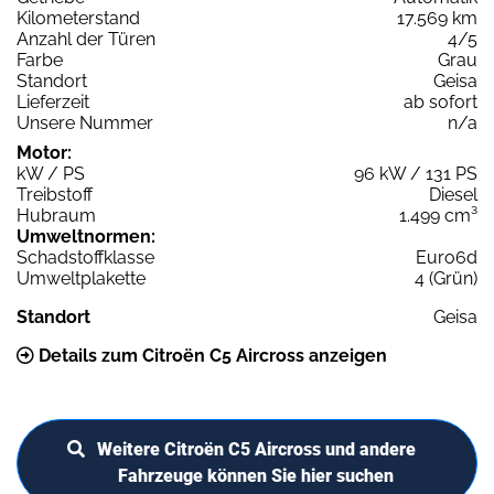
Kilometerstand
17.569 km
Anzahl der Türen
4/5
Farbe
Grau
Standort
Geisa
Lieferzeit
ab sofort
Unsere Nummer
n/a
Motor:
kW / PS
96 kW / 131 PS
Treibstoff
Diesel
Hubraum
1.499 cm³
Umweltnormen:
Schadstoffklasse
Euro6d
Umweltplakette
4 (Grün)
Standort
Geisa
Details zum Citroën C5 Aircross anzeigen
Weitere Citroën C5 Aircross und andere
Fahrzeuge können Sie hier suchen