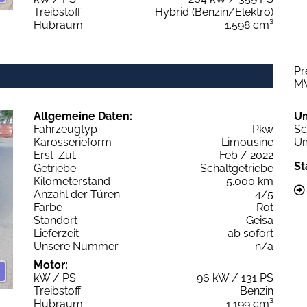
Treibstoff
Hybrid (Benzin/Elektro)
Hubraum
1.598 cm³
Pr
M
Allgemeine Daten:
U
Fahrzeugtyp
Pkw
Sc
Karosserieform
Limousine
Um
Erst-Zul.
Feb / 2022
St
Getriebe
Schaltgetriebe
Kilometerstand
5.000 km
Anzahl der Türen
4/5
Farbe
Rot
Standort
Geisa
Lieferzeit
ab sofort
Unsere Nummer
n/a
Motor:
kW / PS
96 kW / 131 PS
Treibstoff
Benzin
Hubraum
1.199 cm³