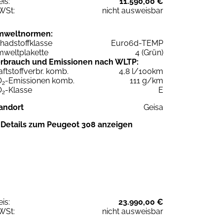
eis:
11.590,00 €
WSt:
nicht ausweisbar
mweltnormen:
hadstoffklasse
Euro6d-TEMP
weltplakette
4 (Grün)
rbrauch und Emissionen nach WLTP:
aftstoffverbr. komb.
4,8 l/100km
O
-Emissionen komb.
111 g/km
2
O
-Klasse
E
2
andort
Geisa
Details zum Peugeot 308 anzeigen
eis:
23.990,00 €
WSt:
nicht ausweisbar