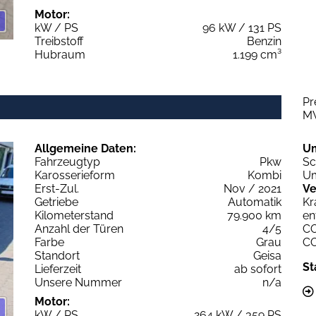
Motor:
kW / PS
96 kW / 131 PS
Treibstoff
Benzin
Hubraum
1.199 cm³
Pr
M
Allgemeine Daten:
U
Fahrzeugtyp
Pkw
Sc
Karosserieform
Kombi
Um
Erst-Zul.
Nov / 2021
Ve
Getriebe
Automatik
Kr
Kilometerstand
79.900 km
en
Anzahl der Türen
4/5
C
Farbe
Grau
C
Standort
Geisa
St
Lieferzeit
ab sofort
Unsere Nummer
n/a
Motor:
kW / PS
264 kW / 359 PS