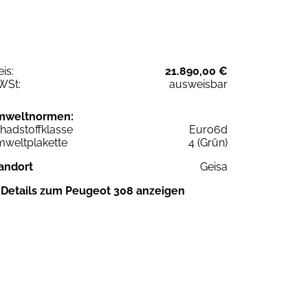
eis:
21.890,00 €
WSt:
ausweisbar
mweltnormen:
hadstoffklasse
Euro6d
weltplakette
4 (Grün)
andort
Geisa
Details zum Peugeot 308 anzeigen