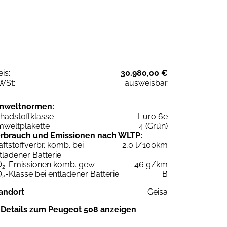
eis:
30.980,00 €
WSt:
ausweisbar
mweltnormen:
hadstoffklasse
Euro 6e
weltplakette
4 (Grün)
rbrauch und Emissionen nach WLTP:
aftstoffverbr. komb. bei
2,0 l/100km
tladener Batterie
O
-Emissionen komb. gew.
46 g/km
2
O
-Klasse bei entladener Batterie
B
2
andort
Geisa
Details zum Peugeot 508 anzeigen