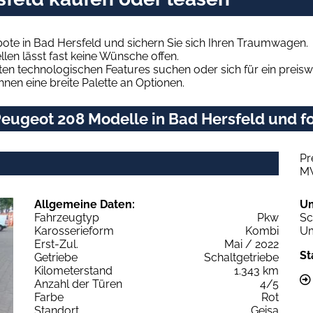
ote in Bad Hersfeld und sichern Sie sich Ihren Traumwagen.
len lässt fast keine Wünsche offen.
en technologischen Features suchen oder sich für ein preiswe
hnen eine breite Palette an Optionen.
eugeot 208 Modelle in Bad Hersfeld und fo
Pr
M
Allgemeine Daten:
U
Fahrzeugtyp
Pkw
Sc
Karosserieform
Kombi
Um
Erst-Zul.
Mai / 2022
St
Getriebe
Schaltgetriebe
Kilometerstand
1.343 km
Anzahl der Türen
4/5
Farbe
Rot
Standort
Geisa