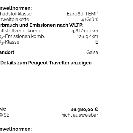
mweltnormen:
hadstoffklasse
Euro6d-TEMP
weltplakette
4 (Grün)
rbrauch und Emissionen nach WLTP:
aftstoffverbr. komb.
4,8 l/100km
O
-Emissionen komb.
126 g/km
2
O
-Klasse
E
2
andort
Geisa
Details zum Peugeot Traveller anzeigen
eis:
16.980,00 €
WSt:
nicht ausweisbar
mweltnormen: