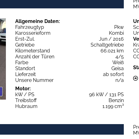
Pr
M
Allgemeine Daten:
U
Fahrzeugtyp
Pkw
Sc
Karosserieform
Kombi
Um
Erst-Zul.
Jun / 2016
Ve
Getriebe
Schaltgetriebe
Kr
Kilometerstand
66.021 km
C
Anzahl der Türen
4/5
C
Farbe
Weiß
St
Standort
Geisa
Lieferzeit
ab sofort
Unsere Nummer
n/a
Motor:
kW / PS
96 kW / 131 PS
Treibstoff
Benzin
Hubraum
1.199 cm³
Pr
M