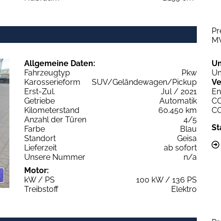
Pr
M
Allgemeine Daten:
U
Fahrzeugtyp
Pkw
Um
Karosserieform
SUV/Geländewagen/Pickup
Ve
Erst-Zul.
Jul / 2021
En
Getriebe
Automatik
C
Kilometerstand
60.450 km
C
Anzahl der Türen
4/5
St
Farbe
Blau
Standort
Geisa
Lieferzeit
ab sofort
Unsere Nummer
n/a
Motor:
kW / PS
100 kW / 136 PS
Treibstoff
Elektro