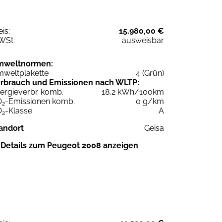
eis:
15.980,00 €
WSt:
ausweisbar
mweltnormen:
weltplakette
4 (Grün)
rbrauch und Emissionen nach WLTP:
ergieverbr. komb.
18,2 kWh/100km
O
-Emissionen komb.
0 g/km
2
O
-Klasse
A
2
andort
Geisa
Details zum Peugeot 2008 anzeigen