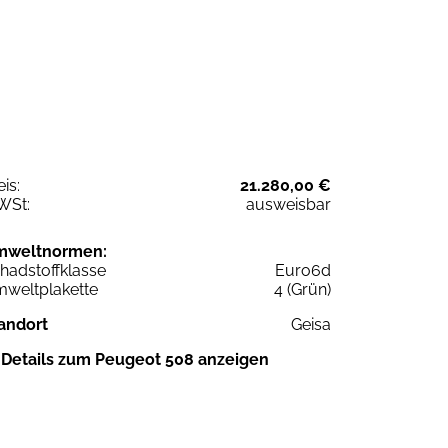
eis:
21.280,00 €
WSt:
ausweisbar
mweltnormen:
hadstoffklasse
Euro6d
weltplakette
4 (Grün)
andort
Geisa
Details zum Peugeot 508 anzeigen