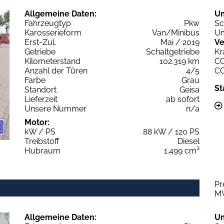
Allgemeine Daten:
U
Fahrzeugtyp
Pkw
Sc
Karosserieform
Van/Minibus
Um
Erst-Zul.
Mai / 2019
Ve
Getriebe
Schaltgetriebe
Kr
Kilometerstand
102.319 km
C
Anzahl der Türen
4/5
C
Farbe
Grau
St
Standort
Geisa
Lieferzeit
ab sofort
Unsere Nummer
n/a
Motor:
kW / PS
88 kW / 120 PS
Treibstoff
Diesel
Hubraum
1.499 cm³
Pr
M
Allgemeine Daten:
U