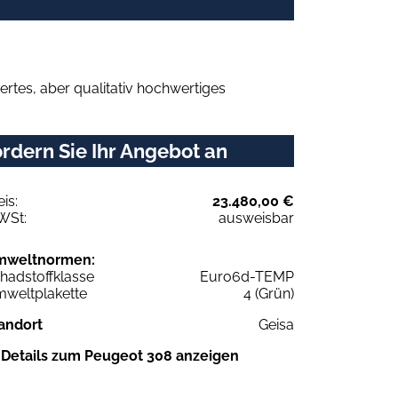
rtes, aber qualitativ hochwertiges
rdern Sie Ihr Angebot an
eis:
23.480,00 €
WSt:
ausweisbar
mweltnormen:
hadstoffklasse
Euro6d-TEMP
weltplakette
4 (Grün)
andort
Geisa
Details zum Peugeot 308 anzeigen