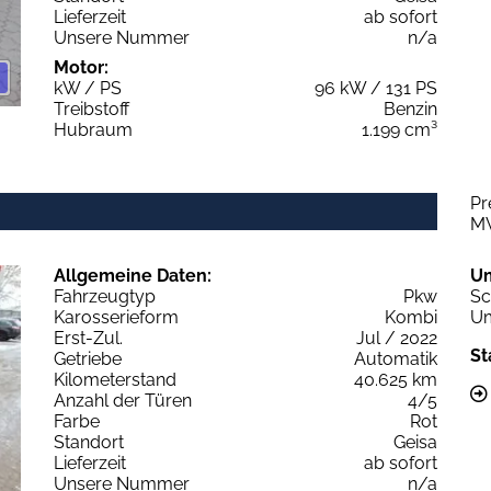
Lieferzeit
ab sofort
Unsere Nummer
n/a
Motor:
kW / PS
96 kW / 131 PS
Treibstoff
Benzin
Hubraum
1.199 cm³
Pr
M
Allgemeine Daten:
U
Fahrzeugtyp
Pkw
Sc
Karosserieform
Kombi
Um
Erst-Zul.
Jul / 2022
St
Getriebe
Automatik
Kilometerstand
40.625 km
Anzahl der Türen
4/5
Farbe
Rot
Standort
Geisa
Lieferzeit
ab sofort
Unsere Nummer
n/a