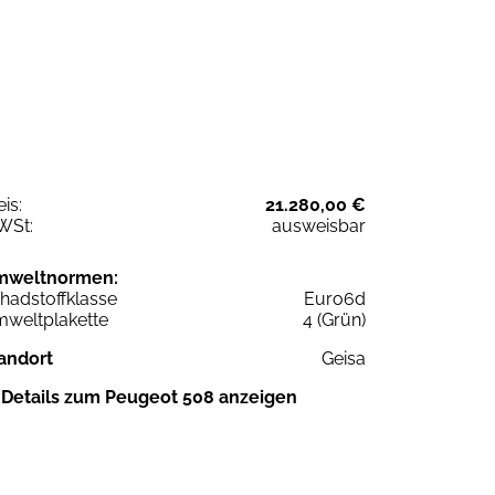
eis:
21.280,00 €
WSt:
ausweisbar
mweltnormen:
hadstoffklasse
Euro6d
weltplakette
4 (Grün)
andort
Geisa
Details zum Peugeot 508 anzeigen