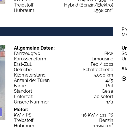
Treibstoff
Hybrid (Benzin/Elektro)
Hubraum
1.598 cm³
Pr
M
Allgemeine Daten:
U
Fahrzeugtyp
Pkw
Sc
Karosserieform
Limousine
Um
Erst-Zul.
Feb / 2022
St
Getriebe
Schaltgetriebe
Kilometerstand
5.000 km
Anzahl der Türen
4/5
Farbe
Rot
Standort
Geisa
Lieferzeit
ab sofort
Unsere Nummer
n/a
Motor:
kW / PS
96 kW / 131 PS
Treibstoff
Benzin
Hubraum
1.199 cm³