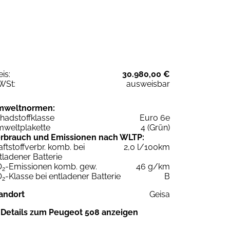
eis:
30.980,00 €
WSt:
ausweisbar
mweltnormen:
hadstoffklasse
Euro 6e
weltplakette
4 (Grün)
rbrauch und Emissionen nach WLTP:
aftstoffverbr. komb. bei
2,0 l/100km
tladener Batterie
O
-Emissionen komb. gew.
46 g/km
2
O
-Klasse bei entladener Batterie
B
2
andort
Geisa
Details zum Peugeot 508 anzeigen