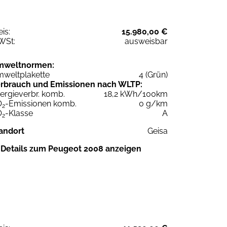
eis:
15.980,00 €
WSt:
ausweisbar
mweltnormen:
weltplakette
4 (Grün)
rbrauch und Emissionen nach WLTP:
ergieverbr. komb.
18,2 kWh/100km
O
-Emissionen komb.
0 g/km
2
O
-Klasse
A
2
andort
Geisa
Details zum Peugeot 2008 anzeigen