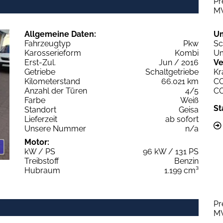
Pr
M
Allgemeine Daten:
U
Fahrzeugtyp
Pkw
Sc
Karosserieform
Kombi
Um
Erst-Zul.
Jun / 2016
Ve
Getriebe
Schaltgetriebe
Kr
Kilometerstand
66.021 km
C
Anzahl der Türen
4/5
C
Farbe
Weiß
St
Standort
Geisa
Lieferzeit
ab sofort
Unsere Nummer
n/a
Motor:
kW / PS
96 kW / 131 PS
Treibstoff
Benzin
Hubraum
1.199 cm³
Pr
M