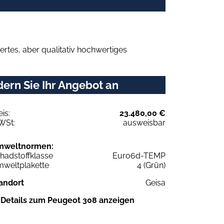
rtes, aber qualitativ hochwertiges
ern Sie Ihr Angebot an
eis:
23.480,00 €
WSt:
ausweisbar
mweltnormen:
hadstoffklasse
Euro6d-TEMP
weltplakette
4 (Grün)
andort
Geisa
Details zum Peugeot 308 anzeigen