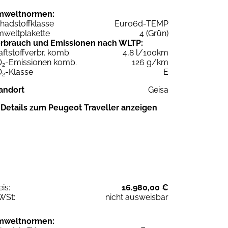
mweltnormen:
hadstoffklasse
Euro6d-TEMP
weltplakette
4 (Grün)
rbrauch und Emissionen nach WLTP:
aftstoffverbr. komb.
4,8 l/100km
O
-Emissionen komb.
126 g/km
2
O
-Klasse
E
2
andort
Geisa
Details zum Peugeot Traveller anzeigen
eis:
16.980,00 €
WSt:
nicht ausweisbar
mweltnormen: