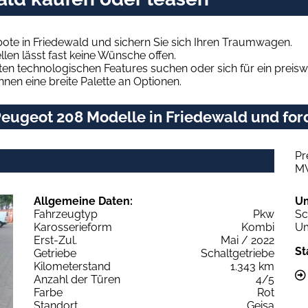
ote in Friedewald und sichern Sie sich Ihren Traumwagen.
len lässt fast keine Wünsche offen.
en technologischen Features suchen oder sich für ein preiswe
hnen eine breite Palette an Optionen.
eugeot 208 Modelle in Friedewald und ford
Pr
M
Allgemeine Daten:
U
Fahrzeugtyp
Pkw
Sc
Karosserieform
Kombi
Um
Erst-Zul.
Mai / 2022
St
Getriebe
Schaltgetriebe
Kilometerstand
1.343 km
Anzahl der Türen
4/5
Farbe
Rot
Standort
Geisa