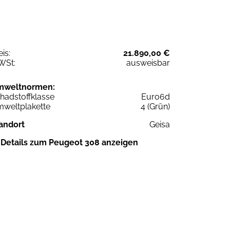
eis:
21.890,00 €
WSt:
ausweisbar
mweltnormen:
hadstoffklasse
Euro6d
weltplakette
4 (Grün)
andort
Geisa
Details zum Peugeot 308 anzeigen