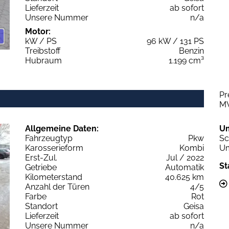
Lieferzeit
ab sofort
Unsere Nummer
n/a
Motor:
kW / PS
96 kW / 131 PS
Treibstoff
Benzin
Hubraum
1.199 cm³
Pr
M
Allgemeine Daten:
U
Fahrzeugtyp
Pkw
Sc
Karosserieform
Kombi
Um
Erst-Zul.
Jul / 2022
St
Getriebe
Automatik
Kilometerstand
40.625 km
Anzahl der Türen
4/5
Farbe
Rot
Standort
Geisa
Lieferzeit
ab sofort
Unsere Nummer
n/a