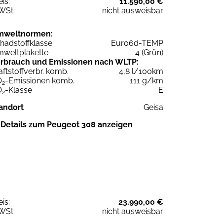
eis:
11.590,00 €
WSt:
nicht ausweisbar
mweltnormen:
hadstoffklasse
Euro6d-TEMP
weltplakette
4 (Grün)
rbrauch und Emissionen nach WLTP:
aftstoffverbr. komb.
4,8 l/100km
O
-Emissionen komb.
111 g/km
2
O
-Klasse
E
2
andort
Geisa
Details zum Peugeot 308 anzeigen
eis:
23.990,00 €
WSt:
nicht ausweisbar