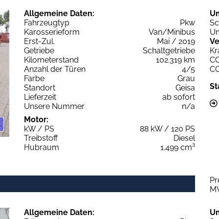
Allgemeine Daten:
U
Fahrzeugtyp
Pkw
Sc
Karosserieform
Van/Minibus
Um
Erst-Zul.
Mai / 2019
Ve
Getriebe
Schaltgetriebe
Kr
Kilometerstand
102.319 km
C
Anzahl der Türen
4/5
C
Farbe
Grau
St
Standort
Geisa
Lieferzeit
ab sofort
Unsere Nummer
n/a
Motor:
kW / PS
88 kW / 120 PS
Treibstoff
Diesel
Hubraum
1.499 cm³
Pr
M
Allgemeine Daten:
U