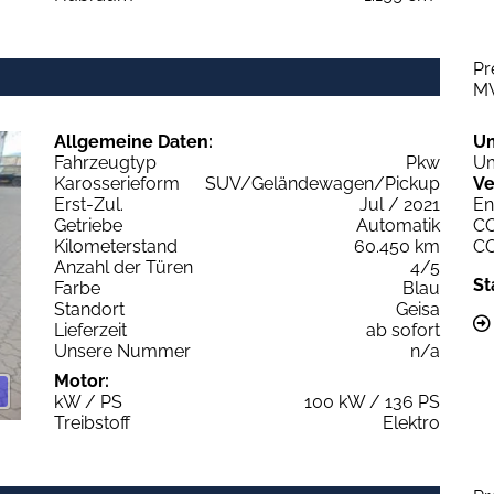
Pr
M
Allgemeine Daten:
U
Fahrzeugtyp
Pkw
Um
Karosserieform
SUV/Geländewagen/Pickup
Ve
Erst-Zul.
Jul / 2021
En
Getriebe
Automatik
C
Kilometerstand
60.450 km
C
Anzahl der Türen
4/5
St
Farbe
Blau
Standort
Geisa
Lieferzeit
ab sofort
Unsere Nummer
n/a
Motor:
kW / PS
100 kW / 136 PS
Treibstoff
Elektro