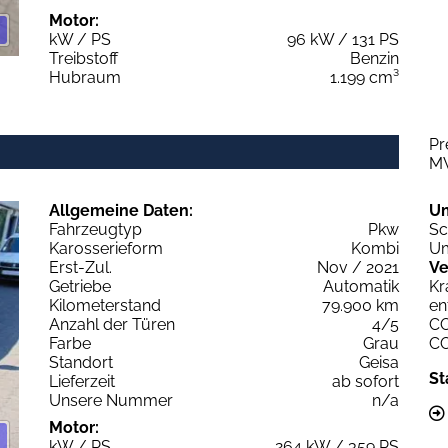
Motor:
kW / PS
96 kW / 131 PS
Treibstoff
Benzin
Hubraum
1.199 cm³
Pr
M
Allgemeine Daten:
U
Fahrzeugtyp
Pkw
Sc
Karosserieform
Kombi
Um
Erst-Zul.
Nov / 2021
Ve
Getriebe
Automatik
Kr
Kilometerstand
79.900 km
en
Anzahl der Türen
4/5
C
Farbe
Grau
C
Standort
Geisa
St
Lieferzeit
ab sofort
Unsere Nummer
n/a
Motor:
kW / PS
264 kW / 359 PS