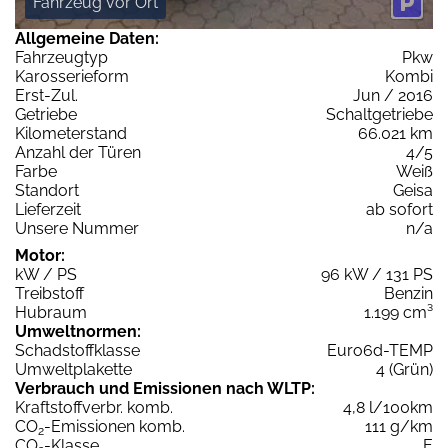
Fahrzeug vor Ort
Allgemeine Daten:
Fahrzeugtyp
Pkw
Karosserieform
Kombi
Erst-Zul.
Jun / 2016
Getriebe
Schaltgetriebe
Kilometerstand
66.021 km
Anzahl der Türen
4/5
Farbe
Weiß
Standort
Geisa
Lieferzeit
ab sofort
Unsere Nummer
n/a
Motor:
kW / PS
96 kW / 131 PS
Treibstoff
Benzin
Hubraum
1.199 cm³
Umweltnormen:
Schadstoffklasse
Euro6d-TEMP
Umweltplakette
4 (Grün)
Verbrauch und Emissionen nach WLTP:
Kraftstoffverbr. komb.
4,8 l/100km
CO
-Emissionen komb.
111 g/km
2
CO
-Klasse
E