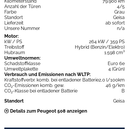
Kilometerstand
79.900 km
Anzahl der Türen
4/5
Farbe
Grau
Standort
Geisa
Lieferzeit
ab sofort
Unsere Nummer
n/a
Motor:
kW / PS
264 kW / 359 PS
Treibstoff
Hybrid (Benzin/Elektro)
Hubraum
1.598 cm³
Umweltnormen:
Schadstoffklasse
Euro 6e
Umweltplakette
4 (Grün)
Verbrauch und Emissionen nach WLTP:
Kraftstoffverbr. komb. bei entladener Batterie
2,0 l/100km
CO
-Emissionen komb. gew.
46 g/km
2
CO
-Klasse bei entladener Batterie
B
2
Standort
Geisa
Details zum Peugeot 508 anzeigen