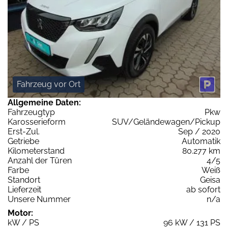
Fahrzeug vor Ort
Allgemeine Daten:
Fahrzeugtyp
Pkw
Karosserieform
SUV/Geländewagen/Pickup
Erst-Zul.
Sep / 2020
Getriebe
Automatik
Kilometerstand
80.277 km
Anzahl der Türen
4/5
Farbe
Weiß
Standort
Geisa
Lieferzeit
ab sofort
Unsere Nummer
n/a
Motor:
kW / PS
96 kW / 131 PS