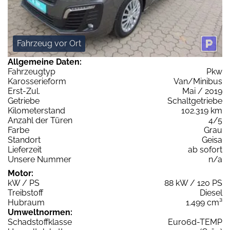
Fahrzeug vor Ort
Allgemeine Daten:
Fahrzeugtyp
Pkw
Karosserieform
Van/Minibus
Erst-Zul.
Mai / 2019
Getriebe
Schaltgetriebe
Kilometerstand
102.319 km
Anzahl der Türen
4/5
Farbe
Grau
Standort
Geisa
Lieferzeit
ab sofort
Unsere Nummer
n/a
Motor:
kW / PS
88 kW / 120 PS
Treibstoff
Diesel
Hubraum
1.499 cm³
Umweltnormen:
Schadstoffklasse
Euro6d-TEMP