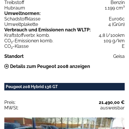
Treibstoff
Benzin
Hubraum
1.199 cm³
Umweltnormen:
Schadstoffklasse
Euro6c
Umweltplakette
4 (Grün)
Verbrauch und Emissionen nach WLTP:
Kraftstoffverbr. komb.
4,8 l/100km
CO
-Emissionen komb.
109 g/km
2
CO
-Klasse
E
2
Standort
Geisa
Details zum Peugeot 2008 anzeigen
Peugeot 208 Hybrid 136 GT
Preis:
21.490,00 €
MWSt:
ausweisbar