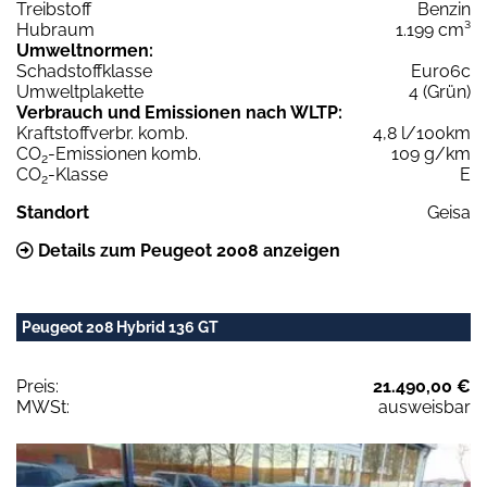
Treibstoff
Benzin
Hubraum
1.199 cm³
Umweltnormen:
Schadstoffklasse
Euro6c
Umweltplakette
4 (Grün)
Verbrauch und Emissionen nach WLTP:
Kraftstoffverbr. komb.
4,8 l/100km
CO
-Emissionen komb.
109 g/km
2
CO
-Klasse
E
2
Standort
Geisa
Details zum Peugeot 2008 anzeigen
Peugeot 208 Hybrid 136 GT
Preis:
21.490,00 €
MWSt:
ausweisbar