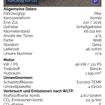
Fahrzeug vor Ort
Allgemeine Daten:
Fahrzeugtyp
Pkw
Karosserieform
Kombi
Erst-Zul.
Jun / 2016
Getriebe
Schaltgetriebe
Kilometerstand
66.021 km
Anzahl der Türen
4/5
Farbe
Weiß
Standort
Geisa
Lieferzeit
ab sofort
Unsere Nummer
n/a
Motor:
kW / PS
96 kW / 131 PS
Treibstoff
Benzin
Hubraum
1.199 cm³
Umweltnormen:
Schadstoffklasse
Euro6d-TEMP
Umweltplakette
4 (Grün)
Verbrauch und Emissionen nach WLTP:
Kraftstoffverbr. komb.
4,8 l/100km
CO
-Emissionen komb.
111 g/km
2
CO
-Klasse
E