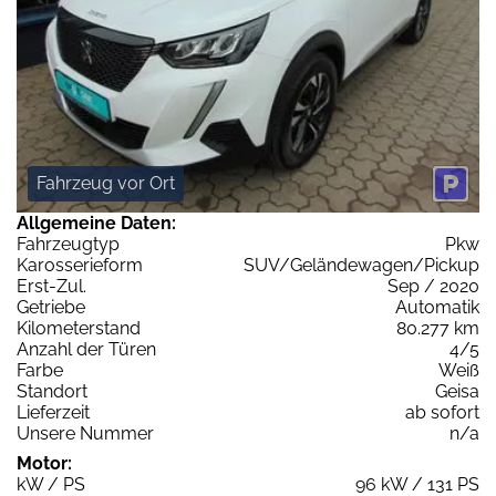
Fahrzeug vor Ort
Allgemeine Daten:
Fahrzeugtyp
Pkw
Karosserieform
SUV/Geländewagen/Pickup
Erst-Zul.
Sep / 2020
Getriebe
Automatik
Kilometerstand
80.277 km
Anzahl der Türen
4/5
Farbe
Weiß
Standort
Geisa
Lieferzeit
ab sofort
Unsere Nummer
n/a
Motor:
kW / PS
96 kW / 131 PS