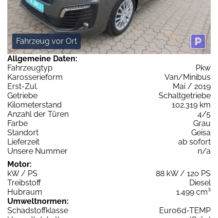
Fahrzeug vor Ort
Allgemeine Daten:
Fahrzeugtyp
Pkw
Karosserieform
Van/Minibus
Erst-Zul.
Mai / 2019
Getriebe
Schaltgetriebe
Kilometerstand
102.319 km
Anzahl der Türen
4/5
Farbe
Grau
Standort
Geisa
Lieferzeit
ab sofort
Unsere Nummer
n/a
Motor:
kW / PS
88 kW / 120 PS
Treibstoff
Diesel
Hubraum
1.499 cm³
Umweltnormen:
Schadstoffklasse
Euro6d-TEMP