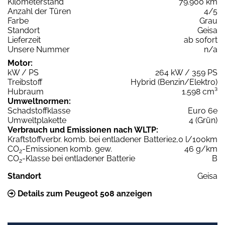
Kilometerstand
79.900 km
Anzahl der Türen
4/5
Farbe
Grau
Standort
Geisa
Lieferzeit
ab sofort
Unsere Nummer
n/a
Motor:
kW / PS
264 kW / 359 PS
Treibstoff
Hybrid (Benzin/Elektro)
Hubraum
1.598 cm³
Umweltnormen:
Schadstoffklasse
Euro 6e
Umweltplakette
4 (Grün)
Verbrauch und Emissionen nach WLTP:
Kraftstoffverbr. komb. bei entladener Batterie
2,0 l/100km
CO
-Emissionen komb. gew.
46 g/km
2
CO
-Klasse bei entladener Batterie
B
2
Standort
Geisa
Details zum Peugeot 508 anzeigen