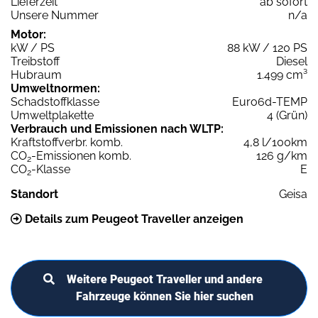
Lieferzeit
ab sofort
Unsere Nummer
n/a
Motor:
kW / PS
88 kW / 120 PS
Treibstoff
Diesel
Hubraum
1.499 cm³
Umweltnormen:
Schadstoffklasse
Euro6d-TEMP
Umweltplakette
4 (Grün)
Verbrauch und Emissionen nach WLTP:
Kraftstoffverbr. komb.
4,8 l/100km
CO
-Emissionen komb.
126 g/km
2
CO
-Klasse
E
2
Standort
Geisa
Details zum Peugeot Traveller anzeigen
Weitere Peugeot Traveller und andere
Fahrzeuge können Sie hier suchen