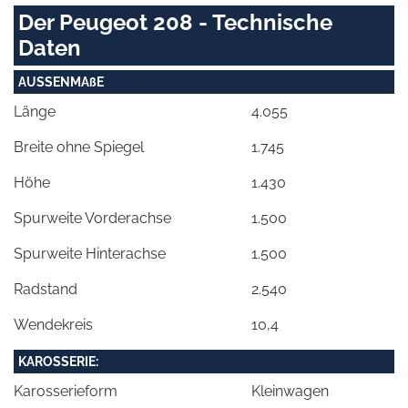
Der Peugeot 208 - Technische
Daten
AUSSENMAßE
Länge
4.055
Breite ohne Spiegel
1.745
Höhe
1.430
Spurweite Vorderachse
1.500
Spurweite Hinterachse
1.500
Radstand
2.540
Wendekreis
10,4
KAROSSERIE:
Karosserieform
Kleinwagen