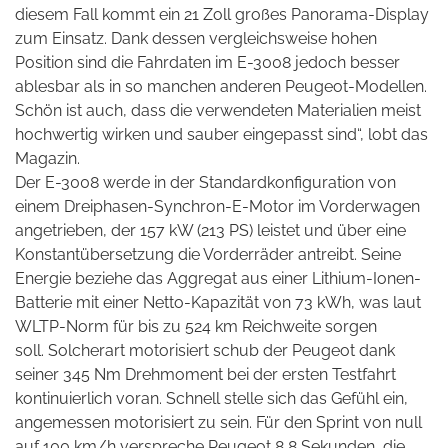
diesem Fall kommt ein 21 Zoll großes Panorama-Display
zum Einsatz. Dank dessen vergleichsweise hohen
Position sind die Fahrdaten im E-3008 jedoch besser
ablesbar als in so manchen anderen Peugeot-Modellen.
Schön ist auch, dass die verwendeten Materialien meist
hochwertig wirken und sauber eingepasst sind“, lobt das
Magazin.
Der E-3008 werde in der Standardkonfiguration von
einem Dreiphasen-Synchron-E-Motor im Vorderwagen
angetrieben, der 157 kW (213 PS) leistet und über eine
Konstantübersetzung die Vorderräder antreibt. Seine
Energie beziehe das Aggregat aus einer Lithium-Ionen-
Batterie mit einer Netto-Kapazität von 73 kWh, was laut
WLTP-Norm für bis zu 524 km Reichweite sorgen
soll. Solcherart motorisiert schub der Peugeot dank
seiner 345 Nm Drehmoment bei der ersten Testfahrt
kontinuierlich voran. Schnell stelle sich das Gefühl ein,
angemessen motorisiert zu sein. Für den Sprint von null
auf 100 km/h verspreche Peugeot 8,8 Sekunden, die