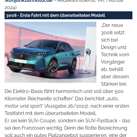
(
konjunkturmotor.de
- Redaktionsdienst, KK, Februar
2024)
3008 - Erste Fahrt mit dem überarbeiteten Modell
„Der neue
3008 setzt
sich bei
Design und
Technik vom
Vorgänger
ab, behält
aber dessen
Stärken bei.
Die Elektro-Basis fährt harmonisch und soll über 500
Kilometer Reichweite schaffen.“ Das berichtet „auto,
motor und sport“ (Ausgabe 26/2023), nach einer ersten
Testfahrt mit dem überarbeiteten Modell.
Er sei kein SUV-Coupé, sondern ein SUV-Fastback - das
sei den Franzosen wichtig. Denn die flotte Bezeichnung
soll auch ein gutes Platzangebot suggerieren, eine der