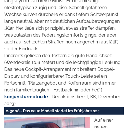
längsdynamisch keine Blöße. Er beschleunige
elektrotypisch zügig und leise. Schnell gefahrene
Wechselkurven durcheile er dank tiefem Schwerpunkt
lange neutral, aber mit deutlichen Aufbaubewegungen.
„Klar, hier ließe sich prinzipiell etwas straffer dämpfen,
was zulasten des Federungskomforts ginge, der aber
auch auf schlechten Straßen noch angenehm ausfällt“,
so der Eindruck.
Innerorts gefielen den Testern die gute Handlichkeit
(Wendekreis 10,6 Meter) und die leichtgängige Lenkung.
Das neue Cockpit-Arrangement mit breitem Doppel-
Display und konfigurierbarer Touch-Leiste sei ein
Fortschritt. “Platzangebot und Kofferraum sind immer
noch familientauglich - Fastback hin oder her.“ (
konjunkturmotor.de
- Redaktionsdienst, KK, Dezember
2023)
e-3008 - Das neue Modell startet im Frühjahr 2024
Auf einer
neuen