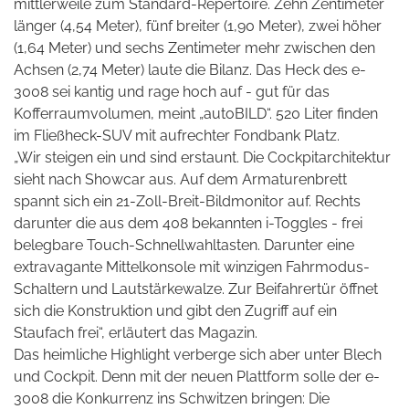
mittlerweile zum Standard-Repertoire. Zehn Zentimeter
länger (4,54 Meter), fünf breiter (1,90 Meter), zwei höher
(1,64 Meter) und sechs Zentimeter mehr zwischen den
Achsen (2,74 Meter) laute die Bilanz. Das Heck des e-
3008 sei kantig und rage hoch auf - gut für das
Kofferraumvolumen, meint „autoBILD“. 520 Liter finden
im Fließheck-SUV mit aufrechter Fondbank Platz.
„Wir steigen ein und sind erstaunt. Die Cockpitarchitektur
sieht nach Showcar aus. Auf dem Armaturenbrett
spannt sich ein 21-Zoll-Breit-Bildmonitor auf. Rechts
darunter die aus dem 408 bekannten i-Toggles - frei
belegbare Touch-Schnellwahltasten. Darunter eine
extravagante Mittelkonsole mit winzigen Fahrmodus-
Schaltern und Lautstärkewalze. Zur Beifahrertür öffnet
sich die Konstruktion und gibt den Zugriff auf ein
Staufach frei“, erläutert das Magazin.
Das heimliche Highlight verberge sich aber unter Blech
und Cockpit. Denn mit der neuen Plattform solle der e-
3008 die Konkurrenz ins Schwitzen bringen: Die