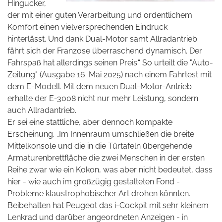
Hingucker,
der mit einer guten Verarbeitung und ordentlichem
Komfort einen vielversprechenden Eindruck
hinterlässt. Und dank Dual-Motor samt Allradantrieb
fährt sich der Franzose überraschend dynamisch. Der
Fahrspaß hat allerdings seinen Preis.“ So urteilt die "Auto-
Zeitung" (Ausgabe 16. Mai 2025) nach einem Fahrtest mit
dem E-Modell. Mit dem neuen Dual-Motor-Antrieb
erhalte der E-3008 nicht nur mehr Leistung, sondern
auch Allradantrieb.
Er sei eine stattliche, aber dennoch kompakte
Erscheinung. „Im Innenraum umschließen die breite
Mittelkonsole und die in die Türtafeln übergehende
Armaturenbrettfläche die zwei Menschen in der ersten
Reihe zwar wie ein Kokon, was aber nicht bedeutet, dass
hier - wie auch im großzügig gestalteten Fond -
Probleme klaustrophobischer Art drohen könnten.
Beibehalten hat Peugeot das i-Cockpit mit sehr kleinem
Lenkrad und darüber angeordneten Anzeigen - in