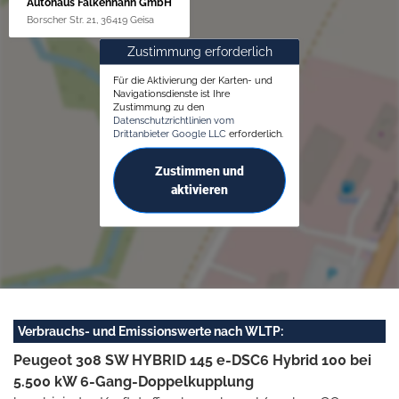
Autohaus Falkenhahn GmbH
Borscher Str. 21, 36419 Geisa
Zustimmung erforderlich
Für die Aktivierung der Karten- und
Navigationsdienste ist Ihre
Zustimmung zu den
Datenschutzrichtlinien vom
Drittanbieter Google LLC
erforderlich.
Zustimmen und
aktivieren
Verbrauchs- und Emissionswerte nach WLTP:
Peugeot 308 SW HYBRID 145 e-DSC6 Hybrid 100 bei
5.500 kW 6-Gang-Doppelkupplung